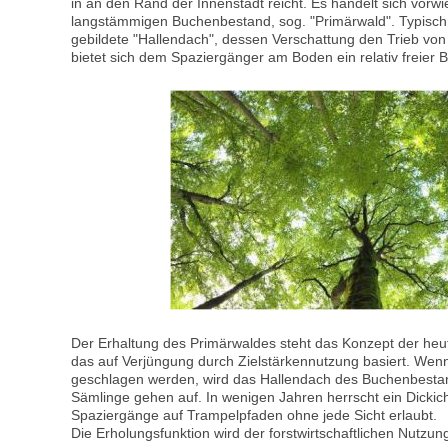
in an den Rand der Innenstadt reicht. Es handelt sich vorw
langstämmigen Buchenbestand, sog. "Primärwald". Typisch
gebildete "Hallendach", dessen Verschattung den Trieb von
bietet sich dem Spaziergänger am Boden ein relativ freier 
Der Erhaltung des Primärwaldes steht das Konzept der heu
das auf Verjüngung durch Zielstärkennutzung basiert. Wen
geschlagen werden, wird das Hallendach des Buchenbestan
Sämlinge gehen auf. In wenigen Jahren herrscht ein Dicki
Spaziergänge auf Trampelpfaden ohne jede Sicht erlaubt.
Die Erholungsfunktion wird der forstwirtschaftlichen Nutzun